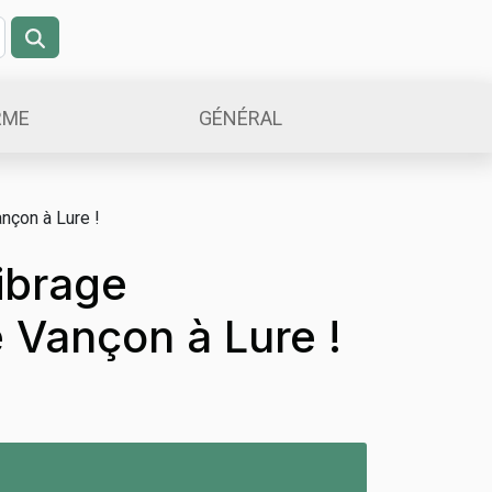
RME
GÉNÉRAL
ançon à Lure !
librage
e Vançon à Lure !