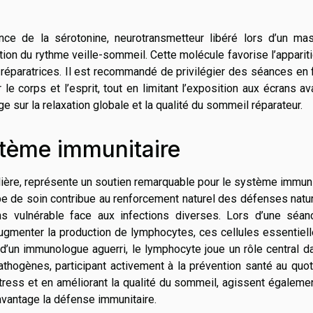
ence de la sérotonine, neurotransmetteur libéré lors d’un ma
lation du rythme veille-sommeil. Cette molécule favorise l’apparit
 réparatrices. Il est recommandé de privilégier des séances en 
le corps et l’esprit, tout en limitant l’exposition aux écrans av
e sur la relaxation globale et la qualité du sommeil réparateur.
tème immunitaire
ière, représente un soutien remarquable pour le système immuni
type de soin contribue au renforcement naturel des défenses natu
ns vulnérable face aux infections diverses. Lors d’une séanc
ugmenter la production de lymphocytes, ces cellules essentiel
d’un immunologue aguerri, le lymphocyte joue un rôle central d
thogènes, participant activement à la prévention santé au quot
ress et en améliorant la qualité du sommeil, agissent égaleme
avantage la défense immunitaire.