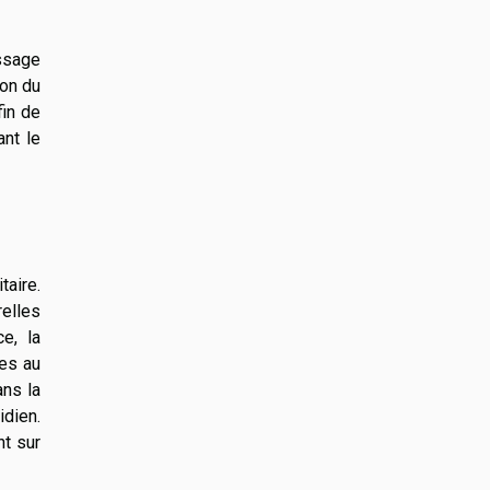
ssage
ion du
fin de
ant le
taire.
relles
e, la
les au
ans la
idien.
nt sur