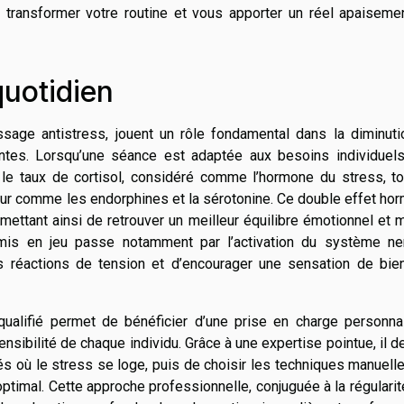
transformer votre routine et vous apporter un réel apaisemen
quotidien
age antistress, jouent un rôle fondamental dans la diminuti
ntes. Lorsqu’une séance est adaptée aux besoins individuels,
t le taux de cortisol, considéré comme l’hormone du stress, t
eur comme les endorphines et la sérotonine. Ce double effet ho
rmettant ainsi de retrouver un meilleur équilibre émotionnel et 
mis en jeu passe notamment par l’activation du système ne
s réactions de tension et d’encourager une sensation de bien
s qualifié permet de bénéficier d’une prise en charge personna
nsibilité de chaque individu. Grâce à une expertise pointue, il d
lés où le stress se loge, puis de choisir les techniques manuell
ptimal. Cette approche professionnelle, conjuguée à la régulari