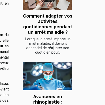
t, en
Comment adapter vos
activités
quotidiennes pendant
un arrêt maladie ?
on du
Lorsque la santé impose un
 elle
arrêt maladie, il devient
out en
essentiel de réajuster son
rmonal
quotidien pour...
mental
rveux
-être
lisée,
evient
es les
Avancées en
té des
rhinoplastie :