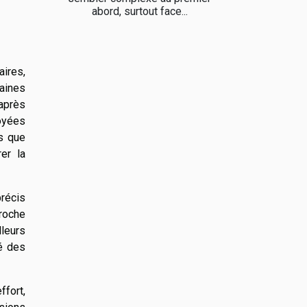
abord, surtout face...
ires,
taines
après
loyées
is que
er la
précis
roche
lleurs
té des
ffort,