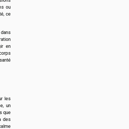
nsions
es ou
té, ce
s dans
ration
ir en
 corps
 santé
r les
e, un
ls que
à des
calme