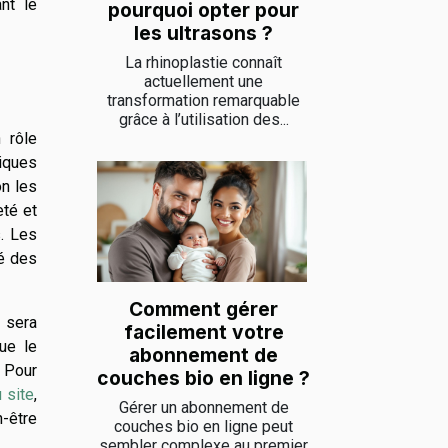
ant le
pourquoi opter pour
les ultrasons ?
La rhinoplastie connaît
actuellement une
transformation remarquable
grâce à l’utilisation des...
 rôle
iques
on les
eté et
s. Les
é des
Comment gérer
 sera
facilement votre
que le
abonnement de
. Pour
couches bio en ligne ?
u site
,
Gérer un abonnement de
n-être
couches bio en ligne peut
sembler complexe au premier