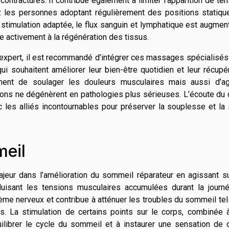
contractures. Il contribue également à limiter l’apparition de te
z les personnes adoptant régulièrement des positions statiqu
 stimulation adaptée, le flux sanguin et lymphatique est augmen
ipe activement à la régénération des tissus.
e expert, il est recommandé d’intégrer ces massages spécialisé
i souhaitent améliorer leur bien-être quotidien et leur récupé
ent de soulager les douleurs musculaires mais aussi d’ag
sions ne dégénèrent en pathologies plus sérieuses. L’écoute du
c les alliés incontournables pour préserver la souplesse et la
meil
eur dans l’amélioration du sommeil réparateur en agissant su
uisant les tensions musculaires accumulées durant la journé
ème nerveux et contribue à atténuer les troubles du sommeil te
ts. La stimulation de certains points sur le corps, combinée 
ilibrer le cycle du sommeil et à instaurer une sensation de 