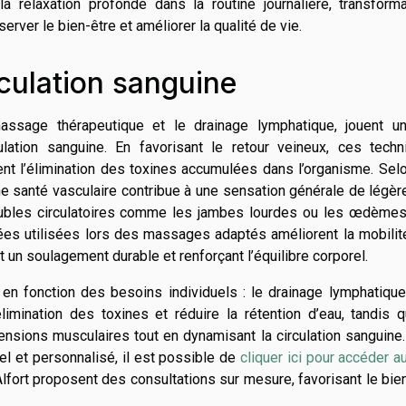
la relaxation profonde dans la routine journalière, transform
rver le bien-être et améliorer la qualité de vie.
rculation sanguine
ssage thérapeutique et le drainage lymphatique, jouent un
ulation sanguine. En favorisant le retour veineux, ces techn
tent l’élimination des toxines accumulées dans l’organisme. Sel
 santé vasculaire contribue à une sensation générale de légèr
e troubles circulatoires comme les jambes lourdes ou les œdème
es utilisées lors des massages adaptés améliorent la mobilit
un soulagement durable et renforçant l’équilibre corporel.
en fonction des besoins individuels : le drainage lymphatique
élimination des toxines et réduire la rétention d’eau, tandis 
nsions musculaires tout en dynamisant la circulation sanguine
l et personnalisé, il est possible de
cliquer ici pour accéder a
ort proposent des consultations sur mesure, favorisant le bie