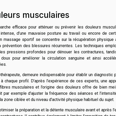
leurs musculaires
che efficace pour atténuer ou prévenir les douleurs muscula
e intense, d’une mauvaise posture au travail ou encore de cer
un massage sportif se concentre sur la récupération physique 
t la prévention des blessures récurrentes. Les techniques emp
r des pressions profondes pour dénouer les contractures, tand
oux pour améliorer la circulation sanguine et ainsi accélér
ées.
thérapeute, demeure indispensable pour établir un diagnostic 
à chaque profil. D’après l’expérience de ces experts, une app
ibres musculaires et l’origine des douleurs offre de bien mei
agit par exemple d’ajuster la fréquence des séances et l’intensi
la zone ciblée et du niveau d’activité physique habituel du sujet.
imiser la préparation et la détente musculaire avant et après l'e