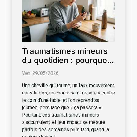
Traumatismes mineurs
du quotidien : pourquoi
les négliger aggrave
Ven. 29/05/2026
leur impact
Une cheville qui tourne, un faux mouvement
dans le dos, un choc « sans gravité » contre
le coin d’une table, et l’on reprend sa
journée, persuadé que « ça passera ».
Pourtant, ces traumatismes mineurs
s’accumulent, et leur impact se mesure
parfois des semaines plus tard, quand la
douleur devient...