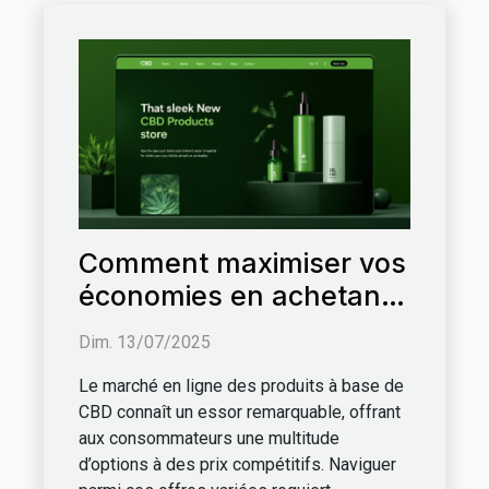
Comment maximiser vos
économies en achetant
des produits à base de
Dim. 13/07/2025
CBD en ligne ?
Le marché en ligne des produits à base de
CBD connaît un essor remarquable, offrant
aux consommateurs une multitude
d’options à des prix compétitifs. Naviguer