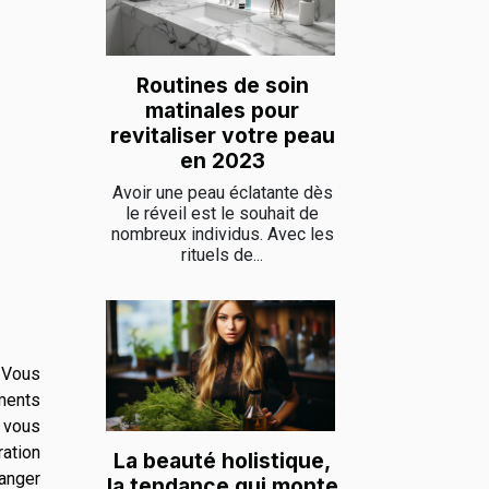
Routines de soin
matinales pour
revitaliser votre peau
en 2023
Avoir une peau éclatante dès
le réveil est le souhait de
nombreux individus. Avec les
rituels de...
 Vous
iments
t vous
ration
La beauté holistique,
anger
la tendance qui monte