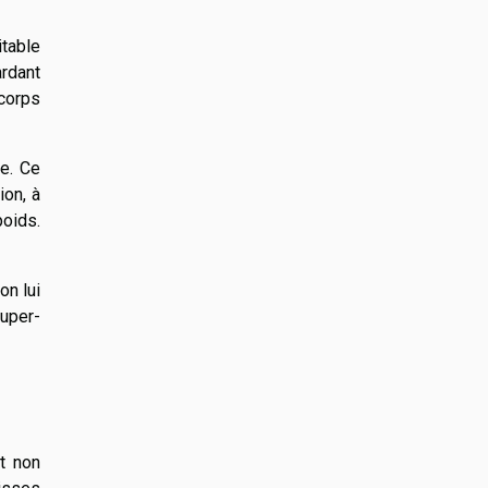
itable
ardant
 corps
ue. Ce
ion, à
poids.
on lui
uper-
t non