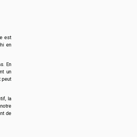
ce est
hi en
ns. En
nt un
t peut
if, la
 notre
ent de