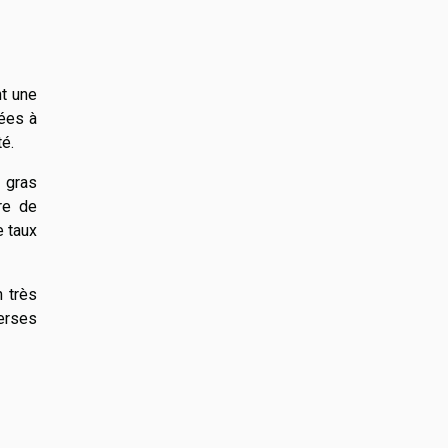
nt une
tées à
té.
 gras
re de
e taux
n très
verses