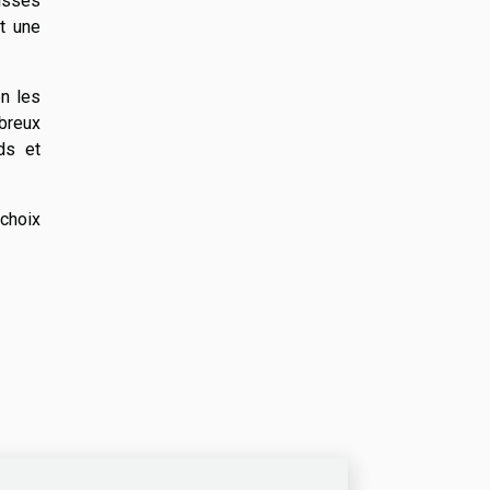
isses
t une
en les
breux
ds et
 choix